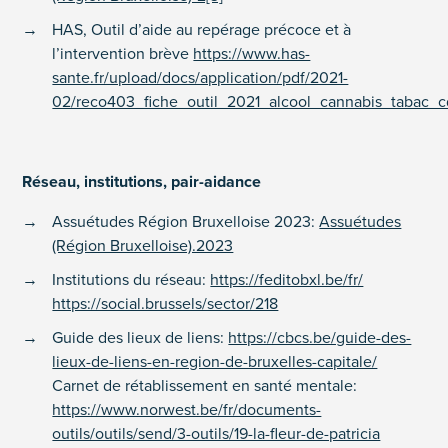
HAS, Outil d’aide au repérage précoce et à
l’intervention brève
https://www.has-
sante.fr/upload/docs/application/pdf/2021-
02/reco403_fiche_outil_2021_alcool_cannabis_tabac_
Réseau, institutions, pair-aidance
Assuétudes Région Bruxelloise 2023:
Assuétudes
(Région Bruxelloise).2023
Institutions du réseau:
https://feditobxl.be/fr/
https://social.brussels/sector/218
Guide des lieux de liens:
https://cbcs.be/guide-des-
lieux-de-liens-en-region-de-bruxelles-capitale/
Carnet de rétablissement en santé mentale:
https://www.norwest.be/fr/documents-
outils/outils/send/3-outils/19-la-fleur-de-patricia