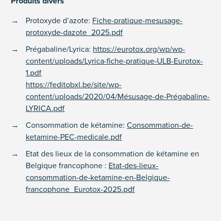
Produits divers
Protoxyde d’azote:
Fiche-pratique-mesusage-
protoxyde-dazote_2025.pdf
Prégabaline/Lyrica:
https://eurotox.org/wp/wp-
content/uploads/Lyrica-fiche-pratique-ULB-Eurotox-
1.pdf
https://feditobxl.be/site/wp-
content/uploads/2020/04/Mésusage-de-Prégabaline-
LYRICA.pdf
Consommation de kétamine:
Consommation-de-
ketamine-PEC-medicale.pdf
Etat des lieux de la consommation de kétamine en
Belgique francophone :
Etat-des-lieux-
consommation-de-ketamine-en-Belgique-
francophone_Eurotox-2025.pdf