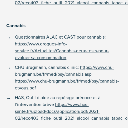
02/reco403_fiche_outil_2021_alcool_cannabis_tabac_
Cannabis
Questionnaires ALAC et CAST pour cannabis:
https://www.drogues-info-
service.fr/Actualites/Cannabis-deux-tests-pour-
evaluer-sa-consommation
CHU Brugmann, cannabis clinic:
https://www.chu-
brugmann.be/fr/med/psy/cannabis.asp
https://www.chu-brugmann.be/fr/med/psy/cannabis-
etvous.pdf
HAS, Outil d’aide au repérage précoce et à
l’intervention brève
https://www.has-
sante.fr/upload/docs/application/pdf/2021-
02/reco403_fiche_outil_2021_alcool_cannabis_tabac_