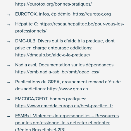
https://eurotox.org/bonnes-pratiques/
EUROTOX, infos, épidémio:
https://eurotox.org
Hépatite C:
https://reseauhepatitec.be/pour-vous-les-
professionnels/
DMG-ULB: Divers outils d’aide à la pratique, dont
prise en charge entourage addictions:
https://dmgulb.be/aide-a-la-pratique/
Nadja asbl, Documentation sur les dépendances:
https://pmb.nadja-asbl.be/pmb/opac_css/
Publications du GREA, groupement romand d’étude
des addictions:
https://www.grea.ch
EMCDDA/OEDT, bonnes pratiques:
https://www.emcdda.europa.eu/best-practice_fr
FSMBxl. Violences Interpersonnelles – Ressources
pour les professionnel.le.s détecter et orienter
(Région Bruxelloise)-2[3]