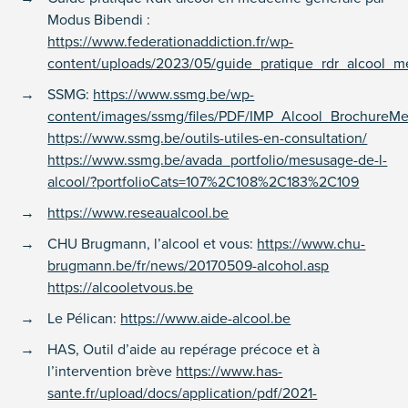
Modus Bibendi :
https://www.federationaddiction.fr/wp-
content/uploads/2023/05/guide_pratique_rdr_alcool_m
SSMG:
https://www.ssmg.be/wp-
content/images/ssmg/files/PDF/IMP_Alcool_BrochureMe
https://www.ssmg.be/outils-utiles-en-consultation/
https://www.ssmg.be/avada_portfolio/mesusage-de-l-
alcool/?portfolioCats=107%2C108%2C183%2C109
https://www.reseaualcool.be
CHU Brugmann, l’alcool et vous:
https://www.chu-
brugmann.be/fr/news/20170509-alcohol.asp
https://alcooletvous.be
Le Pélican:
https://www.aide-alcool.be
HAS, Outil d’aide au repérage précoce et à
l’intervention brève
https://www.has-
sante.fr/upload/docs/application/pdf/2021-