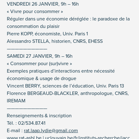
VENDREDI 26 JANVIER, 9h – 16h
« Vivre pour consommer »
Réguler dans une économie déréglée : le paradoxe de la
consommation du plaisir
Pierre KOPP, économiste, Univ. Paris 1
Alessandro STELLA, historien, CNRS, EHESS
——————————
SAMEDI 27 JANVIER, 9h – 16h
« Consommer pour (sur)vivre »
Exemples pratiques d’interactions entre nécessité
économique & usage de drogue
Vincent BERRY, sciences de l’éducation, Univ. Paris 13
Florence BERGEAUD-BLACKLER, anthropologue, CNRS,
IREMAM
——————————
Renseignements & inscription
Tél. : 02/534.87.41
E-mail :
rat.laap.lydie@gmail.com
www.rat-asbl.be
|
uclouvain.
be/fr/instituts-recherche/iacc