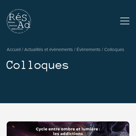
Réseau pluridisciplinaire d’accompagnement et de soutien au
Accueil
/
Actualités et évènements
/
Évènements
/
Colloques
Colloques
7 février 2025 Colloque International “Créer pour résister, c