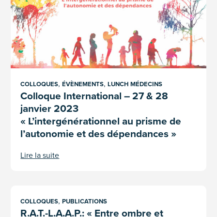
,
,
COLLOQUES
ÉVÈNEMENTS
LUNCH MÉDECINS
Colloque International – 27 & 28
janvier 2023
« L’intergénérationnel au prisme de
l’autonomie et des dépendances »
Lire la suite
R.A.T.-L.A.A.P.: « Entre ombre et lumière : les addictions. » 
,
COLLOQUES
PUBLICATIONS
R.A.T.-L.A.A.P.: « Entre ombre et