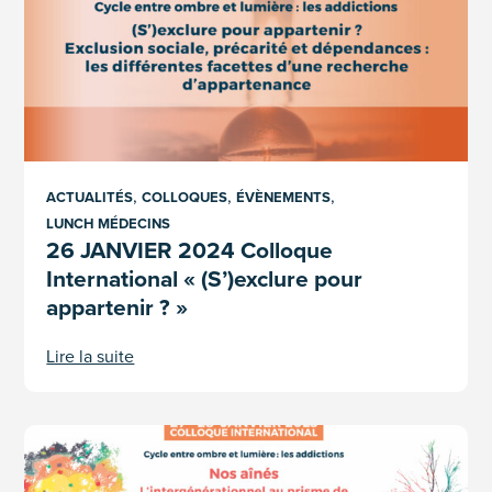
,
,
,
ACTUALITÉS
COLLOQUES
ÉVÈNEMENTS
LUNCH MÉDECINS
26 JANVIER 2024 Colloque
International « (S’)exclure pour
appartenir ? »
Lire la suite
Colloque International – 27 & 28 janvier 2023
« L’intergénérationnel au prisme de l’autonomie et des dépe