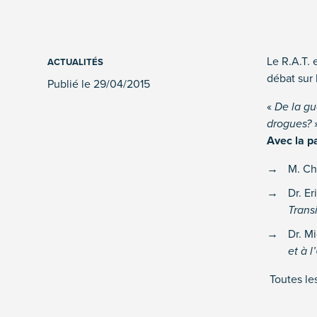
Le R.A.T. 
ACTUALITÉS
débat sur 
Publié le 29/04/2015
«
De la gu
drogues?
Avec la pa
M. Ch
Dr. E
Transi
Dr. M
et à 
Toutes le