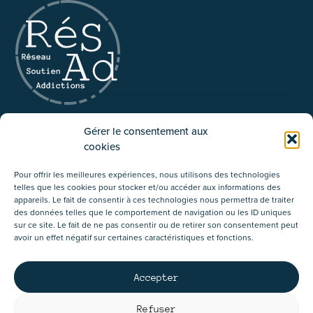
Réseau pluridisciplinaire d’accompagnement
Gérer le consentement aux
et de soutien aux addictions asbl
cookies
02/534.87.41
Pour offrir les meilleures expériences, nous utilisons des technologies
Rue du Tabellion 64
telles que les cookies pour stocker et/ou accéder aux informations des
1050 Ixelles
appareils. Le fait de consentir à ces technologies nous permettra de traiter
des données telles que le comportement de navigation ou les ID uniques
sur ce site. Le fait de ne pas consentir ou de retirer son consentement peut
avoir un effet négatif sur certaines caractéristiques et fonctions.
Accepter
Résad asbl - Service agréé par la
Cocof
Refuser