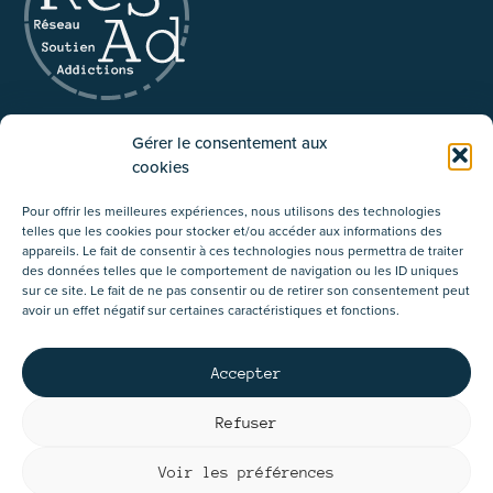
Réseau pluridisciplinaire d’accompagnement
Gérer le consentement aux
et de soutien aux addictions asbl
cookies
02/534.87.41
Pour offrir les meilleures expériences, nous utilisons des technologies
Rue du Tabellion 64
telles que les cookies pour stocker et/ou accéder aux informations des
1050 Ixelles
appareils. Le fait de consentir à ces technologies nous permettra de traiter
des données telles que le comportement de navigation ou les ID uniques
sur ce site. Le fait de ne pas consentir ou de retirer son consentement peut
avoir un effet négatif sur certaines caractéristiques et fonctions.
Accepter
Résad asbl - Service agréé par la
Cocof
Refuser
© Copyright – Résad asbl – 2022 – Tous droits réservés –
Voir les préférences
Politique de confidentialité
–
Politique des cookies
–